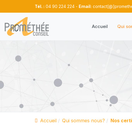
Tél. :
04 90 224 224 -
Email:
contact[@]promethe
Accueil
Qui s
Accueil
Qui sommes nous?
Nos certi