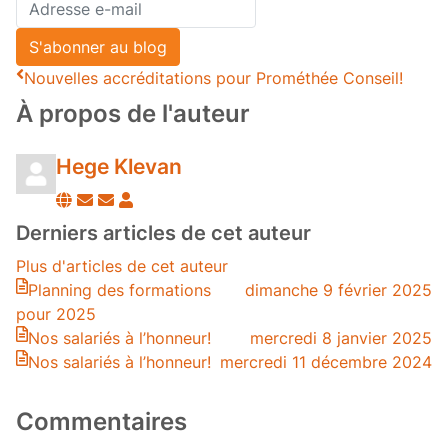
Adresse
e-
S'abonner au blog
mail
Nouvelles accréditations pour Prométhée Conseil!
À propos de l'auteur
Hege Klevan
Suivre
Se
Hege
ce
désabonner
Klevan
Derniers articles de cet auteur
blogueur
des
Plus d'articles de cet auteur
publications
Planning des formations
dimanche 9 février 2025
de
pour 2025
l'auteur
Nos salariés à l’honneur!
mercredi 8 janvier 2025
Nos salariés à l’honneur!
mercredi 11 décembre 2024
Commentaires