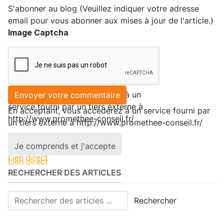
S'abonner au blog (Veuillez indiquer votre adresse
email pour vous abonner aux mises à jour de l'article.)
Image Captcha
En acceptant, vous accéderez à un
Envoyer votre commentaire
service fourni par un tiers externe à
En acceptant, vous accéderez à un service fourni par
http://www.promethee-conseil.fr/
un tiers externe à http://www.promethee-conseil.fr/
Je comprends et j'accepte
Je comprends et j'accepte
Lien direct
Lien direct
RECHERCHER DES ARTICLES
Rechercher