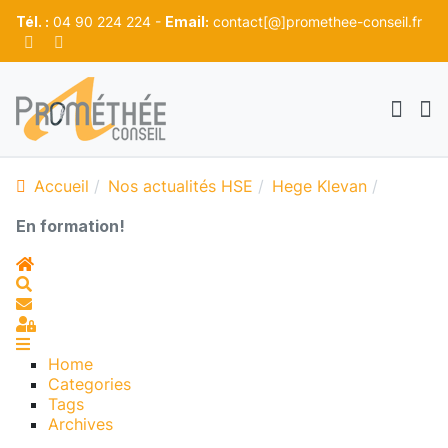
Tél. :
04 90 224 224 -
Email:
contact[@]promethee-conseil.fr
Accueil
Nos actualités HSE
Hege Klevan
En formation!
Home
Search
S'abonner au blog
Sign In
Home
Categories
Tags
Archives