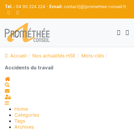
Tél. :
04 90 224 224 -
Email:
contact[@]promethee-conseil.fr
Accueil
Nos actualités HSE
Mots-clés
Accidents du travail
Home
Search
S'abonner au blog
Sign In
Home
Categories
Tags
Archives