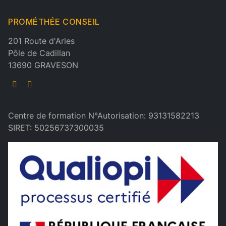
PROMÉTHÉE CONSEIL
201 Route d'Arles
Pôle de Cadillan
13690 GRAVESON
Centre de formation N°Autorisation: 93131582213
SIRET: 50256737300035