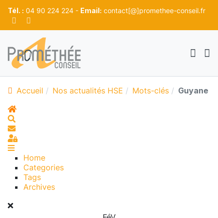
Tél. :
04 90 224 224 -
Email:
contact[@]promethee-conseil.fr
Accueil
Nos actualités HSE
Mots-clés
Guyane
Home
Search
S'abonner au blog
Sign In
Home
Categories
Tags
Archives
FéV