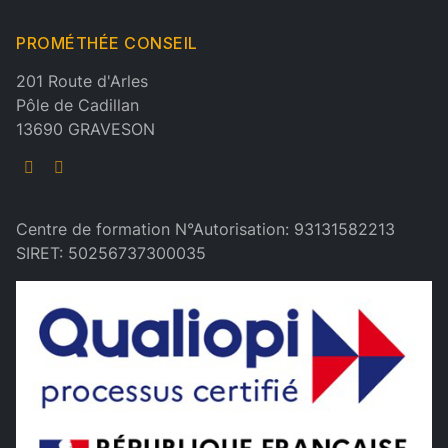
PROMÉTHÉE CONSEIL
201 Route d'Arles
Pôle de Cadillan
13690 GRAVESON
Centre de formation N°Autorisation: 93131582213
SIRET: 50256737300035