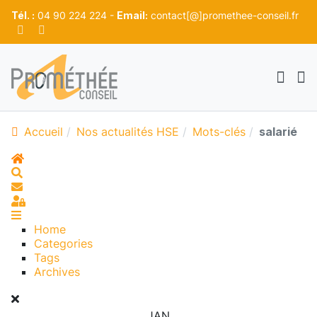
Tél. :
04 90 224 224 -
Email:
contact[@]promethee-conseil.fr
Accueil
Nos actualités HSE
Mots-clés
salarié
Home
Search
S'abonner au blog
Sign In
Home
Categories
Tags
Archives
JAN