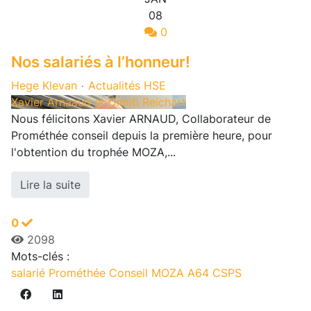
08
0
Nos salariés à l’honneur!
Hege Klevan
Actualités HSE
Xavier Arnaaud et Dimiti Reichart
Nous félicitons Xavier ARNAUD, Collaborateur de
Prométhée conseil depuis la première heure, pour
l'obtention du trophée MOZA,...
Lire la suite
0
2098
Mots-clés :
salarié
Prométhée Conseil
MOZA
A64
CSPS