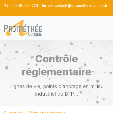
Tél. :
04 90 224 224 -
Email:
contact[@]promethee-conseil.fr
Contrôle
réglementaire
Lignes de vie, points d’ancrage en milieu
industriel ou BTP,..