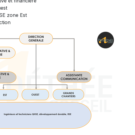
ve et financière
est
SE zone Est
ction