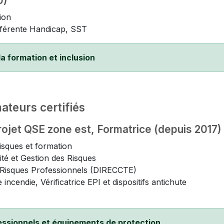
0)
ion
éférente Handicap, SST
la formation et inclusion
teurs certifiés
jet QSE zone est, Formatrice (depuis 2017)
isques et formation
é et Gestion des Risques
s Risques Professionnels (DIRECCTE)
ncendie, Vérificatrice EPI et dispositifs antichute
essionnels et équipements de protection