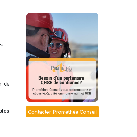
es
in de
ôles
Contacter Prométhée Conseil