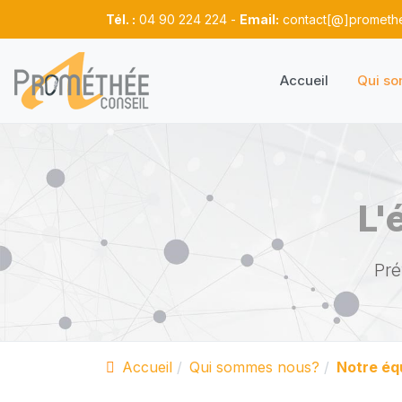
Tél. :
04 90 224 224 -
Email:
contact[@]promethe
Accueil
Qui s
L'
Pré
Accueil
Qui sommes nous?
Notre éq