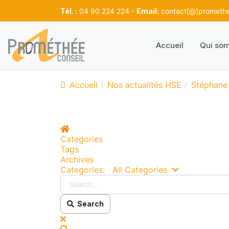
Tél. :
04 90 224 224 -
Email:
contact[@]promethee
Accueil
Qui so
Accueil
Nos actualités HSE
Stéphane
Home
Categories
Tags
Archives
Search...
Categories:
All Categories
Search
x
Search