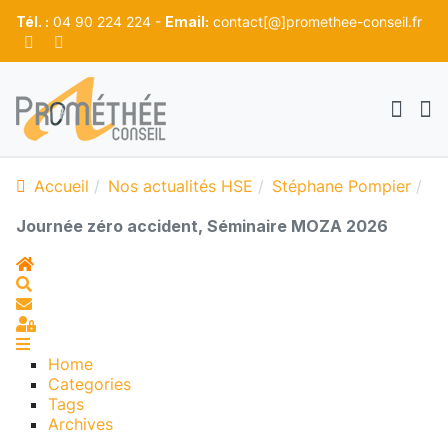
Tél. :
04 90 224 224 -
Email:
contact[@]promethee-conseil.fr
Accueil
Nos actualités HSE
Stéphane Pompier
Journée zéro accident, Séminaire MOZA 2026
Home
Search
S'abonner au blog
Sign In
Home
Categories
Tags
Archives