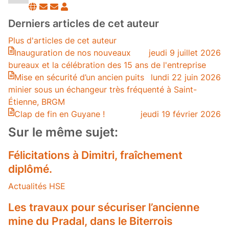
Suivre
Se
Stéphane
ce
désabonner
Pompier
Derniers articles de cet auteur
blogueur
des
Plus d'articles de cet auteur
publications
Inauguration de nos nouveaux
jeudi 9 juillet 2026
de
bureaux et la célébration des 15 ans de l'entreprise
l'auteur
Mise en sécurité d’un ancien puits
lundi 22 juin 2026
minier sous un échangeur très fréquenté à Saint-
Étienne, BRGM
Clap de fin en Guyane !
jeudi 19 février 2026
Sur le même sujet:
Félicitations à Dimitri, fraîchement
diplômé.
Actualités HSE
Les travaux pour sécuriser l’ancienne
mine du Pradal, dans le Biterrois