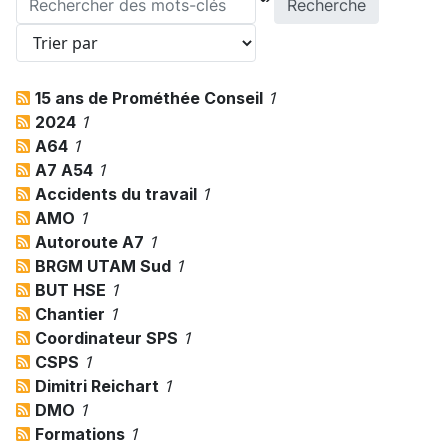
Recherche
15 ans de Prométhée Conseil
1
2024
1
A64
1
A7 A54
1
Accidents du travail
1
AMO
1
Autoroute A7
1
BRGM UTAM Sud
1
BUT HSE
1
Chantier
1
Coordinateur SPS
1
CSPS
1
Dimitri Reichart
1
DMO
1
Formations
1