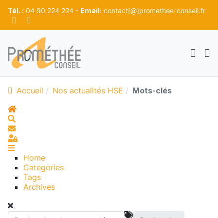
Tél. :
04 90 224 224 -
Email:
contact[@]promethee-conseil.fr
Accueil
Nos actualités HSE
Mots-clés
Home
Search
S'abonner au blog
Sign In
Home
Categories
Tags
Archives