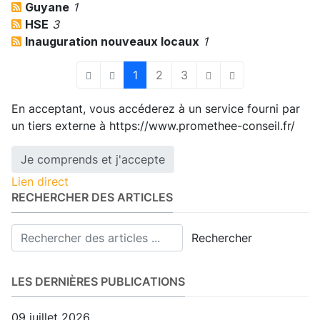
Guyane
1
HSE
3
Inauguration nouveaux locaux
1
1
2
3
First Page
Previous Page
Next Page
Last Page
En acceptant, vous accéderez à un service fourni par
un tiers externe à https://www.promethee-conseil.fr/
Je comprends et j'accepte
Lien direct
RECHERCHER DES ARTICLES
Rechercher
LES DERNIÈRES PUBLICATIONS
09 juillet 2026