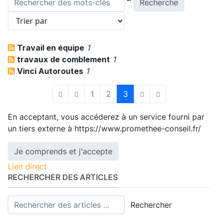
Recherche
Travail en équipe
1
travaux de comblement
1
Vinci Autoroutes
1
1
2
3
First Page
Previous Page
Next Page
Last Page
En acceptant, vous accéderez à un service fourni par
un tiers externe à https://www.promethee-conseil.fr/
Je comprends et j'accepte
Lien direct
RECHERCHER DES ARTICLES
Rechercher