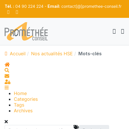
Tél. :
04 90 224 224 -
Email:
contact[@]promethee-conseil.fr
Accueil
Nos actualités HSE
Mots-clés
Home
Search
S'abonner au blog
Sign In
Home
Categories
Tags
Archives