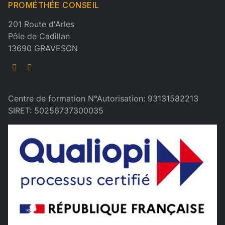
PROMÉTHÉE CONSEIL
201 Route d'Arles
Pôle de Cadillan
13690 GRAVESON
Centre de formation N°Autorisation: 93131582213
SIRET: 50256737300035