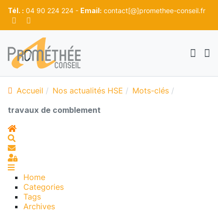
Tél. :
04 90 224 224 -
Email:
contact[@]promethee-conseil.fr
Accueil
Nos actualités HSE
Mots-clés
travaux de comblement
Home
Search
S'abonner au blog
Sign In
Home
Categories
Tags
Archives