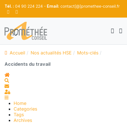
Tél. :
04 90 224 224 -
Email:
contact[@]promethee-conseil.fr
Accueil
Nos actualités HSE
Mots-clés
Accidents du travail
Home
Search
S'abonner au blog
Sign In
Home
Categories
Tags
Archives