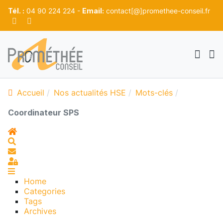
Tél. :
04 90 224 224 -
Email:
contact[@]promethee-conseil.fr
Accueil
Nos actualités HSE
Mots-clés
Coordinateur SPS
Home
Search
S'abonner au blog
Sign In
Home
Categories
Tags
Archives