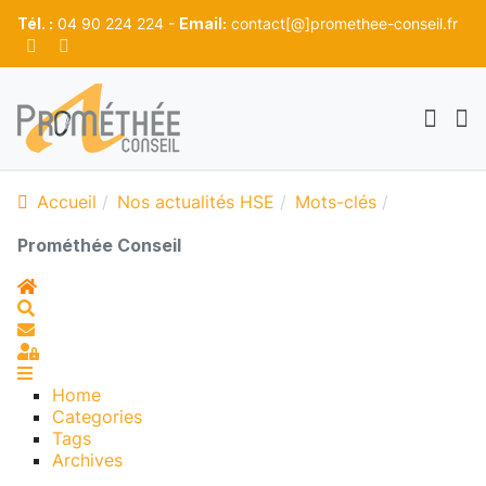
Tél. :
04 90 224 224 -
Email:
contact[@]promethee-conseil.fr
Accueil
Nos actualités HSE
Mots-clés
Prométhée Conseil
Home
Search
S'abonner au blog
Sign In
Home
Categories
Tags
Archives