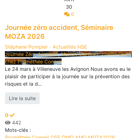
30
0
Journée zéro accident, Séminaire
MOZA 2026
Stéphane Pompier
Actualités HSE
Journée Zéro Accident, Marion Martinez, cheffe QHSE
chez Prométhée Conseil
Le 24 mars à Villeneuve les Avignon Nous avons eu le
plaisir de participer à la journée sur la prévention des
risques et la d...
Lire la suite
0
442
Mots-clés :
Prométhée Conseil
QSE
DMO
AMO
MOZA2026