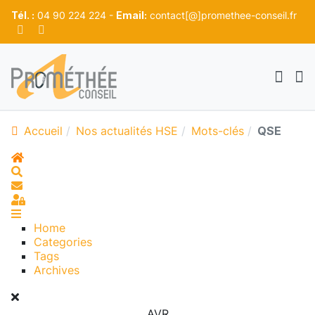
Tél. :
04 90 224 224 -
Email:
contact[@]promethee-conseil.fr
Accueil
Nos actualités HSE
Mots-clés
QSE
Home
Search
S'abonner au blog
Sign In
Home
Categories
Tags
Archives
AVR