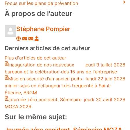
Focus sur les plans de prévention
À propos de l'auteur
Stéphane Pompier
Suivre
Se
Stéphane
ce
désabonner
Pompier
Derniers articles de cet auteur
blogueur
des
Plus d'articles de cet auteur
publications
Inauguration de nos nouveaux
jeudi 9 juillet 2026
de
bureaux et la célébration des 15 ans de l'entreprise
l'auteur
Mise en sécurité d’un ancien puits
lundi 22 juin 2026
minier sous un échangeur très fréquenté à Saint-
Étienne, BRGM
Journée zéro accident, Séminaire
jeudi 30 avril 2026
MOZA 2026
Sur le même sujet:
Journée zéro accident, Séminaire MOZA