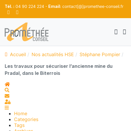
Tél. :
04 90 224 224 -
Email:
contact[@]promethee-conseil.fr
Accueil
Nos actualités HSE
Stéphane Pompier
Les travaux pour sécuriser l’ancienne mine du
Pradal, dans le Biterrois
Home
Search
S'abonner au blog
Sign In
Home
Categories
Tags