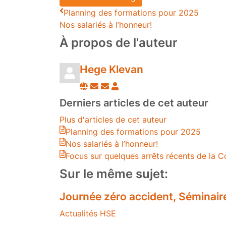
Planning des formations pour 2025
Nos salariés à l’honneur!
À propos de l'auteur
Hege Klevan
Suivre
Se
Hege
ce
désabonner
Klevan
Derniers articles de cet auteur
blogueur
des
Plus d'articles de cet auteur
publications
Planning des formations pour 2025
de
Nos salariés à l’honneur!
l'auteur
Focus sur quelques arrêts récents de la C
Sur le même sujet:
Journée zéro accident, Sémina
Actualités HSE