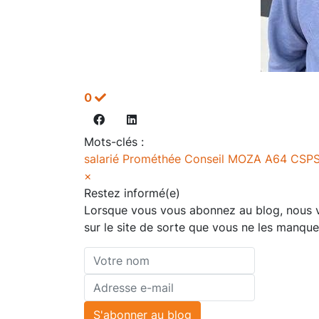
0
Mots-clés :
salarié
Prométhée Conseil
MOZA
A64
CSP
×
Restez informé(e)
Lorsque vous vous abonnez au blog, nous vo
sur le site de sorte que vous ne les manque
Votre
nom
Adresse
e-
S'abonner au blog
mail