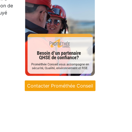
ion de
puyé
Contacter Prométhée Conseil