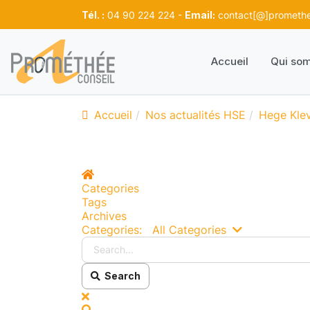
Tél. :
04 90 224 224 -
Email:
contact[@]promethee
Accueil
Qui so
Accueil
Nos actualités HSE
Hege Kle
Home
Categories
Tags
Archives
Search...
Categories:
All Categories
Search
x
Search