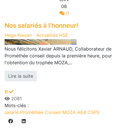
08
0
Nos salariés à l’honneur!
Hege Klevan
Actualités HSE
Xavier Arnaaud et Dimiti Reichart
Nous félicitons Xavier ARNAUD, Collaborateur de
Prométhée conseil depuis la première heure, pour
l'obtention du trophée MOZA,...
Lire la suite
0
2081
Mots-clés :
salarié
Prométhée Conseil
MOZA
A64
CSPS