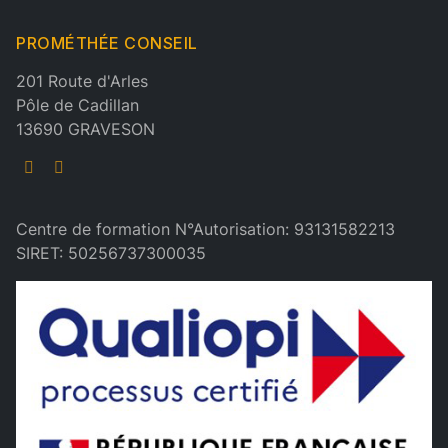
PROMÉTHÉE CONSEIL
201 Route d'Arles
Pôle de Cadillan
13690 GRAVESON
Centre de formation N°Autorisation: 93131582213
SIRET: 50256737300035