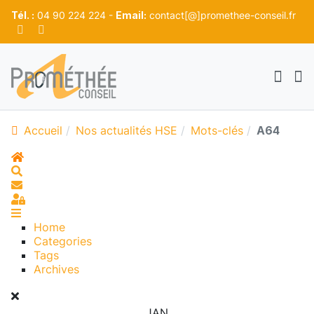
Tél. :
04 90 224 224 -
Email:
contact[@]promethee-conseil.fr
Accueil
Nos actualités HSE
Mots-clés
A64
Home
Search
S'abonner au blog
Sign In
Home
Categories
Tags
Archives
JAN